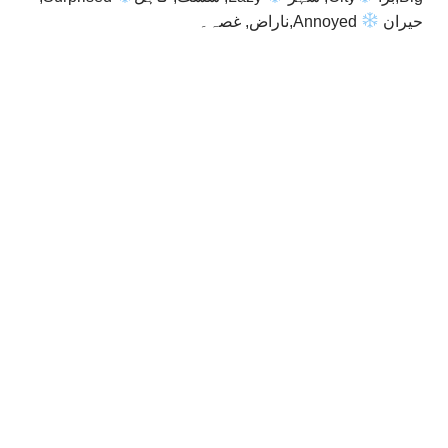
حیران
Annoyed,ناراض, غصہ۔