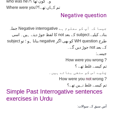
who was he?وہ کون تھا ؟
Where were you?تم کہاں تھے؟
Negative question
جیسا کہ آپ کو معلوم ہے Negative interrogative جملہ
بنانے کیلیے subject کے بعد not کا لفظ جوڑ دیتے ہیں۔ اسی
طرح WH question کو بھی اگر negative بنانا ہو ؛ تو subject
کے بعد not جوڑ دیں گے۔
جیسے:
? How were you wrong
تم کیسے غلط تھے ؟
چلیے اس کو منفی بناتے ہیں۔
not
wrong
? How were you
تم کیسے غلط نہیں تھے؟
Simple Past Interrogative sentences
exercises in Urdu
آس سبق کے سوالات: