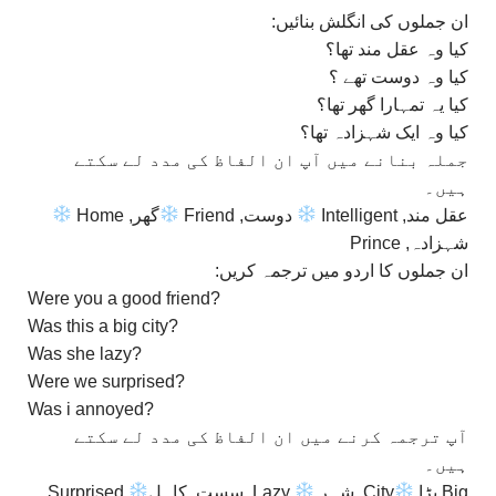
ان جملوں کی انگلش بنائیں:
کیا وہ عقل مند تھا؟
کیا وہ دوست تھے ؟
کیا یہ تمہارا گھر تھا؟
کیا وہ ایک شہزادہ تھا؟
جملہ بنانے میں آپ ان الفاظ کی مدد لے سکتے
ہیں۔
عقل مند, Intelligent
دوست, Friend
گھر, Home
شہزادہ, Prince
ان جملوں کا اردو میں ترجمہ کریں:
Were you a good friend?
Was this a big city?
Was she lazy?
Were we surprised?
Was i annoyed?
آپ ترجمہ کرنے میں ان الفاظ کی مدد لے سکتے
ہیں۔
Surprised,
Lazy, سست, کاہل
City, شہر
Big,بڑا