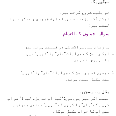
سیکھیں گے۔
تو چلیے شروع کرتے ہیں.
لیکن آگے بڑھنے سے پہلے ایک ضروری بات کو دہرا
لیتے ہیں:
سوالیہ جملوں کے اقسام
ہرزبان میں سوالات کی دو قسمیں ہوتی ہیں:
ایک وہ جن کے جوابات “ہاں” یا “نہیں” میں
مکمل ہوجاتے ہیں۔
دوسری قسم وہ جن کے جوابات “ہاں” یا “نہیں”
میں مکمل نہیں ہوتے۔
مثال سے سمجھیے:
جیسے اگر میں پوچھوں: “کیا آپ نے پڑھ لیا؟” تو آپ
کہیں گے “ہاں” یا کہیں گے “نہیں” دونوں صورتوں
میں آپ کا جواب مکمل ہوگا۔