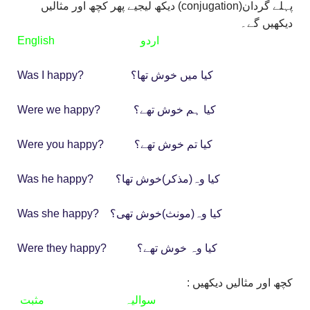
پہلے گردان(conjugation) دیکھ لیجیے پھر کچھ اور مثالیں
دیکھیں گے۔
English اردو
Was I happy? کیا میں خوش تھا؟
Were we happy? کیا ہم خوش تھے؟
Were you happy? کیا تم خوش تھے؟
Was he happy? کیا وہ(مذکر)خوش تھا؟
Was she happy? کیا وہ(مونث)خوش تھی؟
Were they happy? کیا وہ خوش تھے؟
کچھ اور مثالیں دیکھیں :
سوالیہ مثبت