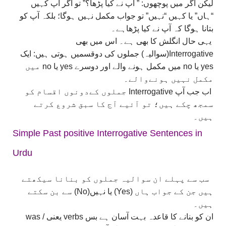
لیکن اگر میں پوچھوں: ” آپ نے کیا پڑھا؟” تو اگر آپ کہیں
“ہاں” یا کہیں “نہیں” تو جواب مکمل نہیں ہوگا؛ بلکہ آپ کو
بتانا ہوگا کہ آپ نے کیا پڑھاہے۔
یہی حال انگلش کا بھی ہے۔ اس میں بھی
Interrogative(سوالیہ) جملوں کی دوقسمیں ہوتی ہیں: ایک
yes یا no میں مکمل ہونے والے اور دوسرے yes یا no میں
مکمل نہیں ہونےوالے۔
اب جب آپ Interrogative جملوں کےدونوں اقسام کو
سمجھ چکے ہیں؛ تو آئیے آج کا سبق شروع کرتے
ہیں۔
Simple Past positive Interrogative Sentences in
Urdu
سب سے پہلے ان سوالیہ جملوں کو بنانا سیکھتے
ہیں جن کے جواب ہاں (Yes) یا نہیں(No) سے بن سکتے
ہیں۔
ان کو بنانے کا قاعدہ بہت آسان ہے بس verbs یعنی was /