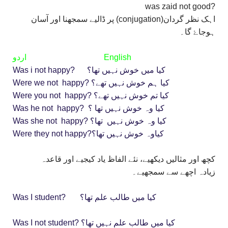
?was zaid not good
اہک نظر گردان(conjugation) پر ڈالیے سمجھنا اور آسان
ہوجاۓ گا۔
English اردو
Was i not happy? کیا میں خوش نہیں تھا؟
Were we not happy? کیا ہم خوش نہیں تھے؟
Were you not happy? کیا تم خوش نہیں تھے؟
Was he not happy? کیا وہ خوش نہیں تھا ؟
Was she not happy? کیا وہ خوش نہیں تھا؟
Were they not happy?کیاوہ خوش نہیں تھا؟
کچھ اور مثالیں دیکھیے، نئے الفاظ یاد کیجیے اور قاعدہ
زیادہ اچھے سے سمجھیے۔
Was I student? کیا میں طالب علم تھا؟
Was I not student? کیا میں طالب علم نہیں تھا؟