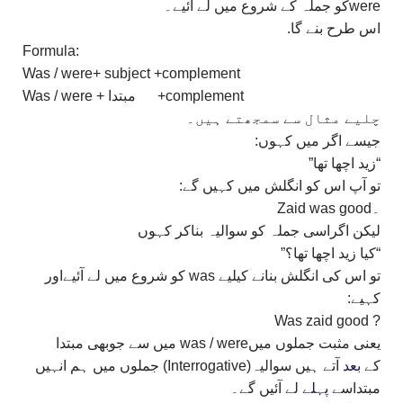
wereکو جملہ کے شروع میں لے آئیے۔
اس طرح بنے گا.
Formula:
Was / were+ subject +complement
Was / were + مبتدا +complement
چلیے مثال سے سمجھتے ہیں۔
جیسے اگر میں کہوں:
“زید اچھا تھا”
تو آپ اس کو انگلش میں کہیں گے:
۔Zaid was good
لیکن اگراسی جملہ کو سوالیہ بناکر کہوں
“کیا زید اچھا تھا؟”
تو اس کی انگلش بنانے کیلیے was کو شروع میں لے آئیےاور
کہیے:
? Was zaid good
یعنی مثبت جملوں میںwas / were میں سے جوبھی مبتدا
کے
بعد
آتے ہیں سوالیہ(Interrogative) جملوں میں ہم انہیں
مبتداسے
پہلے
لے آئیں گے۔