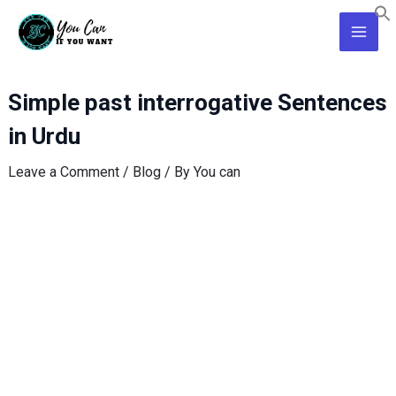
Skip
Post
Main
to
navigation
Men
content
Simple past interrogative Sentences
in Urdu
Leave a Comment
/
Blog
/ By
You can