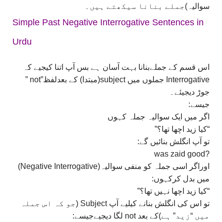
سوالیہ)جملے بنانا سیکھتے ہیں۔
Simple Past Negative Interrogative Sentences in
Urdu
اس قسم کے جملےبنانا بہت آسان ہے بس آپ اتنا کیجیے کہ
Interrogative جملوں میں subject(مبتدا) کے بعدلفظ”not ”
جوڑ دیجیئے۔
جیسے:
اگر میں ایک سوالیہ جملہ کہوں
“کیا زید اچھا تھا؟”
تو آپ انگلش بنائیں گے:
?was zaid good
اوراگر اسی جملہ کو منفی سوالیہ(Negative Interrogative)
میں بدل کرکہوں:
“کیا زید اچھا نہیں تھا؟”
تو اس کی انگلش بنانے کیلیے آپ Subject (جو کہ اس جملہ
میں “زید” ہے)کے بعد not لگا دیجیےجیسے: