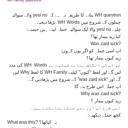
WH family questions
WH question بنانے کا طریقہ یہ ہے کہ yes/ no والے سوالیہ
جملوں کے شروع میں WH Words بڑھا دیجیے۔
چلیے yes/ no والا ایک سوالیہ جملہ لیتے ہیں جیسے:
کیا زید بیمار تھا؟
?Was zaid sick
اب اسی جملہ کو اگر یوں کہوں:
زید کیوں بیمار تھا؟
تو اس کی انگلش بنانے کیلیے ہم WH Words کی مدد
لیں گے اور لفظ “کیوں” کیلیے WH Family کا لفظ Why لیں
گے اور “was zaid sick” کے شروع میں بڑھادیں گے۔
اب جملہ اس طرح بنے گا:
?Why was zaid sick
زید کیوں بیمار ؟
اسی طرح آپ اور بھی جملے بناسکتے ہیں۔
کچھ جملے دیکھیے:
What was this? یہ کیاتھا؟