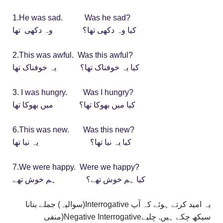
1.He was sad. Was he sad?
کیا وہ دکھی تھا؟ وہ دکھی تھا
2.This was awful. Was this awful?
کیا یہ خوفناک تھا؟ یہ خوفناک تھا
3. I was hungry. Was I hungry?
کیا میں بھوکا تھا؟ میں بھوکا تھا
6.This was new. Was this new?
کیا یہ نیا تھا؟ یہ نیا تھا
7.We were happy. Were we happy?
کیا ہم خوش تھے؟ ہم خوش تھے
یہ امید کرتے ہوئے کہ آپ Interrogative(سوالیہ) جملے بنانا
سیکھ چکے ہیں. چلیےNegative Interrogative(منفی