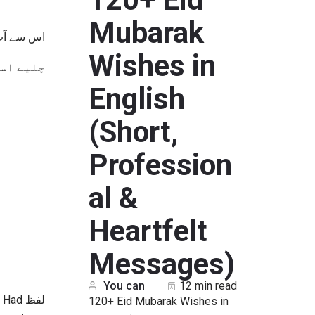
Mubarak
ave کا ماضی ہے۔
Wishes in
چلیے اس…
English
(Short,
Profession
al &
Heartfelt
Messages)
You can
12 min read
120+ Eid Mubarak Wishes in