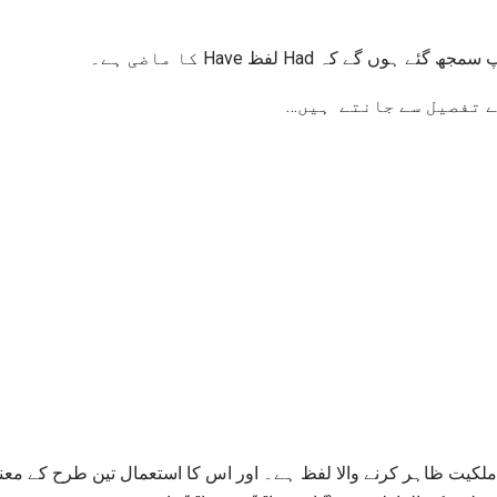
اس سے آپ سمجھ گئے ہوں گے کہ Had لفظ H
ے تفصیل سے جانتے ہیں