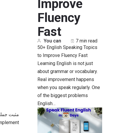
Improve
Fluency
Fast
You can
7 min read
50+ English Speaking Topics
to Improve Fluency Fast
Learning English is not just
about grammar or vocabulary.
Real improvement happens
when you speak regularly. One
of the biggest problems
English…
جملہ کے تکمیلی حصے) لائیں گے۔ جیسے اگر کہنا ہو: “میرے پاس ایک”