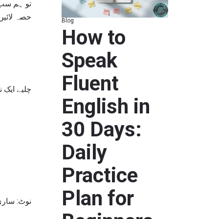
ہے۔ بس جملہ تیار
Blog
How to
Speak
Fluent
idence) پر ڈالتے ہیں۔
English in
30 Days:
Daily
Practice
Plan for
کا ہی استعمال ہو.