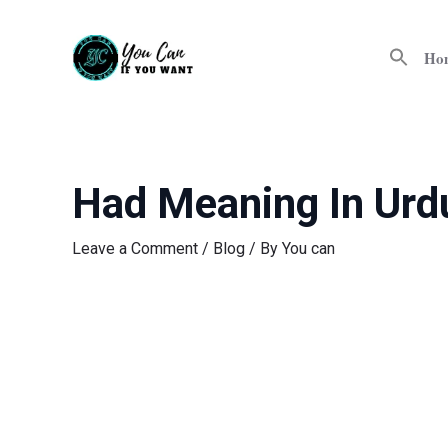
Skip
Post
to
navigation
Ho
content
Had Meaning In Urd
Leave a Comment
/
Blog
/ By
You can