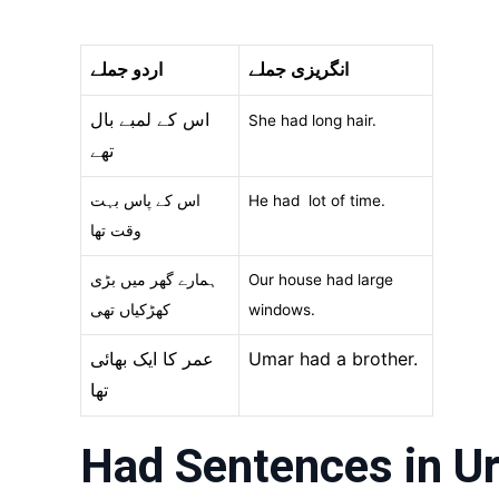
انگریزی جملے
اردو جملے
اس کے لمبے بال
She had long hair.
تھے
اس کے پاس بہت
He had lot of time.
وقت تھا
ہمارے گھر میں بڑی
Our house had large
کھڑکیاں تھی
windows.
عمر کا ایک بھائی
Umar had a brother.
تھا
Had Sentences in Ur