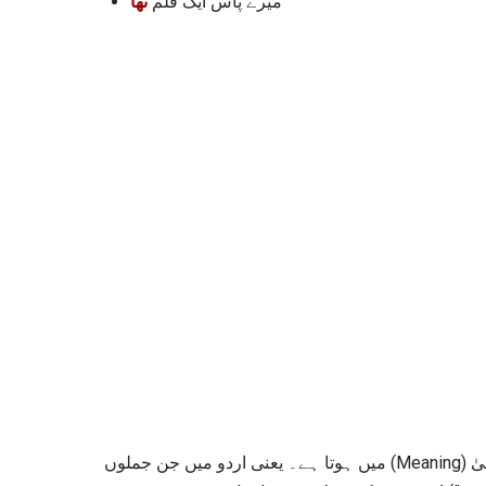
میرے پاس ایک قلم
تھا
لفظ Had ملکیت ظاہر کرنے والا لفظ ہے۔ اور اس کا استعمال تین طرح کے معنیٰ (Meaning) میں ہوتا ہے۔ یعنی اردو میں جن جملوں