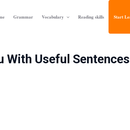
me
Grammar
Vocabulary
Reading skills
Start Le
u With Useful Sentences