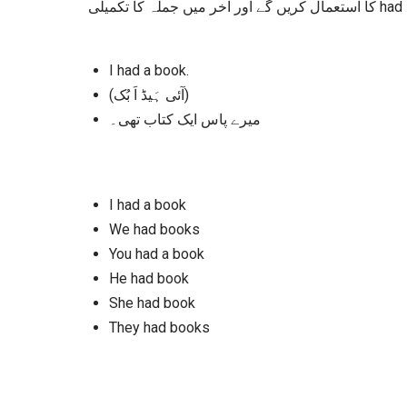
تو ہم سب سے پہلے subject لائیں گے جو اس جملہ میں I (میں) ہے , اس کے بعد had کا استعمال کریں گے اور آخر میں جملہ کا تکمیلی
I had a book.
(آئی ہَیڈ اَ بُک)
میرے پاس ایک کتاب تھی۔
I had a book
We had books
You had a book
He had book
She had book
They had books