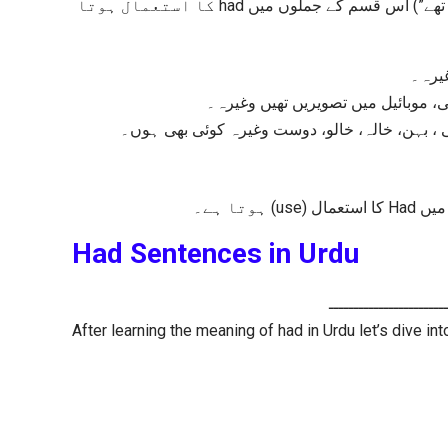
میں ان تین طرح کے الفاظ ہوں: (“پاس تھا” “میں تھا” “بھائی، بہن، دوست وغیرہ تھے”) اس قسم کے جملوں میں had کا استعمال ہوتا
” رہ۔
“، موبائیل میں تصویریں تھیں وغیرہ۔
“ی ، بہن، خالہ، خالو، دوست وغیرہ کوئی بھی ہوں۔
Had Sentences in Urdu
ـــــــــــــــــــــــ
After learning the meaning of had in Urdu let’s dive i