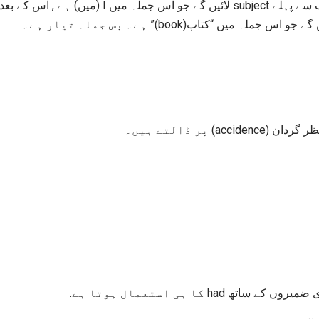
حصہ لائیں گے جو اس جملہ میں “کتاب(book)”  ہے۔
چلیے ایک نظر گردان (acc
نوٹ: ساری ضمیروں کے ساتھ had تا ہے