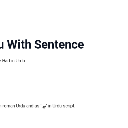
u With Sentence
 Had in Urdu..
is ‘tha’. You can write it as ‘tha’ in roman Urdu and as ‘تھا’ in Urdu script.