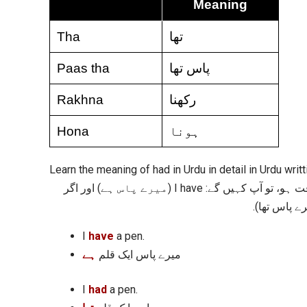
Meaning
Tha
تھا
Paas tha
پاس تھا
Rakhna
رکھنا
Hona
ہونا
Learn the meaning of had in Urdu in detail in Urdu writti
انگلش لفظ Had لفظ Have کا ماضی ہے یعنی اگر آپ کے پاس کوئی چیز اس وقت ہو، تو آپ کہیں گے: I have (میرے پاس ہے) اور اگر
I
have
a pen.
میرے پاس ایک قلم
ہے
I
had
a pen.