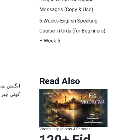
Messages (Copy & Use)
6 Weeks English Speaking
Course in Urdu (for Beginners)
– Week 5
Read Also
میرے پاس ت).
Vocabulary
Idioms & Phrases
120+ Eid