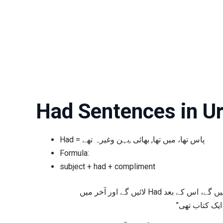
Had Sentences in Ur
Had = پاس تھا، میں تھا, بھائی ,بہن وغیرہ تھے
Formula:
subject + had + compliment
مثبت جملوں میں Had کا استعمال کرنے کے لیے سب سے پہلے subject (مبتدا) لائیں گے، اس کے بعد Had لائیں گے اور آخر میں