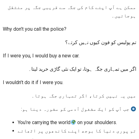
ممکن ہے آپ اپنے کام کی جگہ سے قریبی جگہ پر منتقل
ہوجائیں۔
Why don’t you call the police?
تم پولیس کو فون کیوں نہیں کرتے؟
If I were you, I would buy a new car.
اگر میں تمہاری جگہ ہوتا، تو ایک نئی گاڑی خرید لیتا۔
I wouldn’t do it if I were you.
میں یہ نہیں کرتا، اگر تمہاری جگہ ہوتا۔
جب آپ کو ایک مشغول آدمی کو مشورہ دینا ہو:
You’re carrying the world
on your shoulders.
تم پوری دنیا کا بوجھ اپنے کاندھوں پر اٹھائے