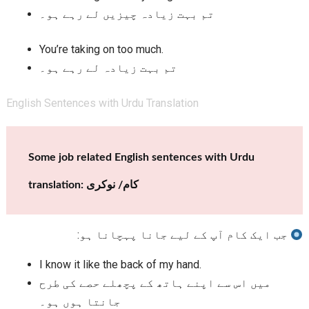
تم بہت زیادہ چیزیں لے رہے ہو۔
You’re taking on too much.
تم بہت زیادہ لے رہے ہو۔
English Sentences with Urdu Translation
Some job related English sentences with Urdu
translation: کام/ نوکری
جب ایک کام آپ کے لیے جانا پہچانا ہو:
I know it like the back of my hand.
میں اس سے اپنے ہاتھ کے پچھلے حصے کی طرح
جانتا ہوں ہو۔