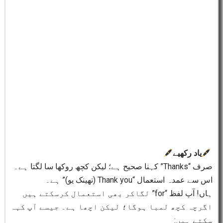
یاد رکھیے
صرف “Thanks” کہنا صحیح ہے؛ لیکن کچھ روکھا سا لگتا ہے۔
اس سے عمدہ استعمال “Thank you (تھینک یو)” ہے۔
ہاں! آپ لفظ “for” لگاکر بھی استعمال کرسکتے ہیں
اگرچہ کچھ لمبا ہوگا؛ لیکن اچھا ہے۔ جیسے آپ کہہ
سکتے ہیں: