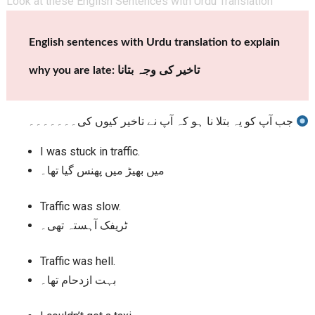
Look at these English Sentences with Urdu Translation
English sentences with Urdu translation to explain
why you are late: تاخیر کی وجہ بتانا
جب آپ کو یہ بتلا نا ہو کہ آپ نے تاخیر کیوں کی۔۔۔۔۔۔۔
I was stuck in traffic.
میں بھیڑ میں پھنس گیا تھا۔
Traffic was slow.
ٹریفک آہستہ تھی۔
Traffic was hell.
بہت ازدحام تھا۔