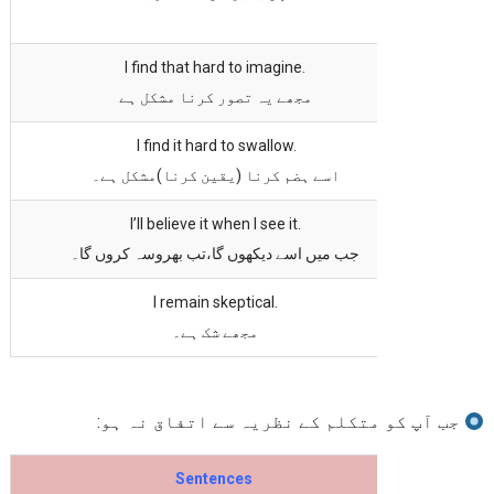
I find that hard to imagine.
مجھے یہ تصور کرنا مشکل ہے
I find it hard to swallow.
اسے ہضم کرنا (یقین کرنا)مشکل ہے۔
I’ll believe it when I see it.
جب میں اسے دیکھوں گا،تب بھروسہ کروں گا۔
I remain skeptical.
مجھے شک ہے۔
جب آپ کو متکلم کے نظریہ سے اتفاق نہ ہو:
Sentences