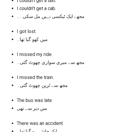
I couldn’t get a taxi.
I couldn’t get a cab.
مجھے ایک ٹیکسی نہیں مل سکی۔۔
I got lost.
میں کھو گیا تھا۔
I missed my ride.
مجھ سے میری سواری چھوٹ گئی۔
I missed the train.
مجھ سے ٹرین چھوٹ گئی۔
The bus was late.
بس دیر سے تھی
There was an accident.
ایک حادثہ ہو گیا تھا۔