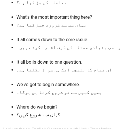
معاملہ کی جڑ کیا ہے؟
What’s the most important thing here?
یہاں سب سے ضروری چیز کیا ہے؟
It all comes down to the core issue.
یہ سب بنیادی مسئلہ کی طرف اشارہ کرتے ہیں۔
It all boils down to one question.
ان تمام کا نتیجہ ایک ہی سوال نکلتا ہے۔
We’ve got to begin somewhere.
ہمیں کہیں سے تو شروع کرنا ہی ہوگا۔
Where do we begin?
کہاں سے شروع کریں؟