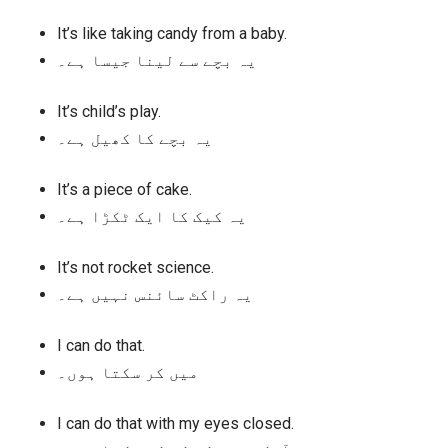
It’s like taking candy from a baby.
یہ بچے سے لینا جیسا ہے۔
It’s child’s play.
یہ بچے کا کھیل ہے۔
It’s a piece of cake.
یہ کیک کا ایک ٹکڑا ہے۔
It’s not rocket science.
یہ راکٹ سائنس نہیں ہے۔
I can do that.
میں کر سکتا ہوں۔
I can do that with my eyes closed.