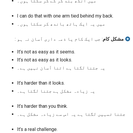
میں آنکھ بند کر کے کر سکتا ہوں۔
I can do that with one arm tied behind my back.
میں یہ ایک ہاتھ باندھ کر سکتا ہوں۔
مشکل کام
: جب ایک کام یا ذمہ داری آسان نہ ہو :
It’s not as easy as it seems.
It’s not as easy as it looks.
یہ جتنا لگتا ہے اتنا آسان نہیں ہے۔
It’s harder than it looks.
یہ زیادہ مشکل ہے جتنا لگتا ہے۔
It’s harder than you think.
جتنا تمہیں لگتا ہے یہ اس سے زیادہ مشکل ہے۔
It’s a real challenge.