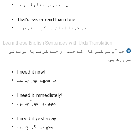
یہ حقیقی مقابلہ ہے۔
That’s easier said than done.
یہ کہنا آسان ہے کرنا نہیں ۔
Learn these English Sentences with Urdu Translation
جب آپ کو کسی کام کے جلد از جلد کرنے یا ہونے کی
ضرورت ہو:
I need it now!
یہ مجھے ابھی چاہیے
I need it immediately!
مجھے یہ فوراً چاہیے
I need it yesterday!
مجھے یہ کل چاہیے