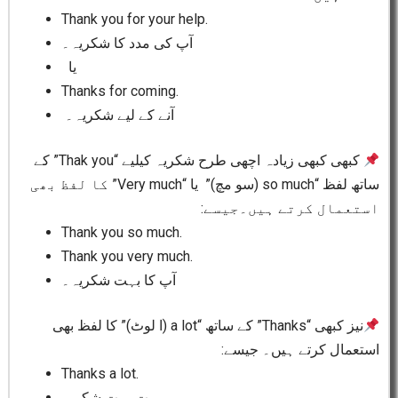
Thank you for your help.
آپ کی مدد کا شکریہ۔
یا
Thanks for coming.
آنے کے لیے شکریہ۔
کبھی کبھی زیادہ اچھی طرح شکریہ کیلیے “Thak you” کے
ساتھ لفظ “so much (سو مچ)” یا “Very much” کا لفظ بھی
استعمال کرتے ہیں۔جیسے:
Thank you so much.
Thank you very much.
آپ کا بہت شکریہ۔
نیز کبھی “Thanks” کے ساتھ “a lot (ا لوٹ)” کا لفظ بھی
استعمال کرتے ہیں۔ جیسے:
Thanks a lot.
بہت بہت شکریہ