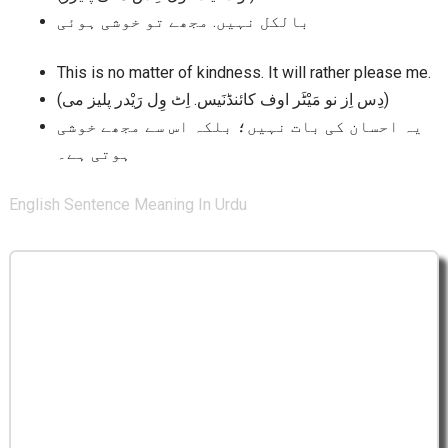
بالکل نہیں. مجھے تو خوشی ہوئی
This is no matter of kindness. It will rather please me.
(دِس اِز نو مَیْٹَر اوف کائنڈنَیس. اِٹ وِل رَیْدر پلیز می)
یہ احسان کی بات نہیں؛ بلکہ اس سے مجھے خوشی
ہوتی ہے۔
English Sentence Meaning In Urdu