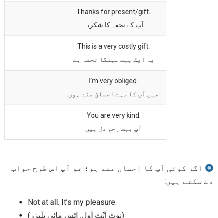
Thanks for present/gift.
آپ کے تحفہ کا شکریہ
This is a very costly gift.
یہ ایک بہت مہنگا تحفہ ہے
I’m very obliged.
میں آپ کا بہت احسان مند ہوں
You are very kind.
آپ بہت رحم دل ہیں
اگر کوئی آپ کا احسان مند ہو؛ تو آپ اس طرح جواب
دے سکتے ہیں:
Not at all. It’s my pleasure.
(نوٹ اَیْٹ اَول. اِٹس مائی پلَیزر)