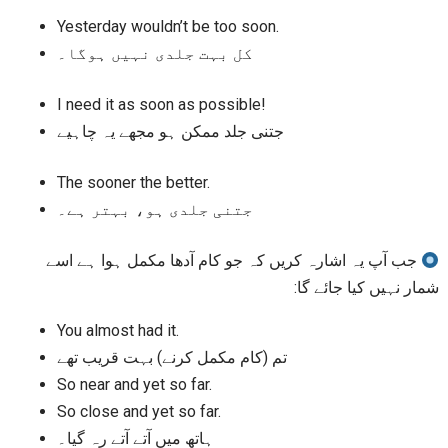
Yesterday wouldn’t be too soon.
کل بہت جلدی نہیں ہوگا۔
I need it as soon as possible!
جتنی جلد ممکن ہو مجھے یہ چاہیے
The sooner the better.
جتنی جلدی ہو، بہتر ہے۔
جب آپ یہ اشارہ کریں کہ جو کام آدھا مکمل ہوا ہے اسے
شمار نہیں کیا جائے گا:
You almost had it.
تم (کام مکمل کرنے) بہت قریب تھے
So near and yet so far.
So close and yet so far.
ہاتھ میں آتے آتے رہ گیا۔