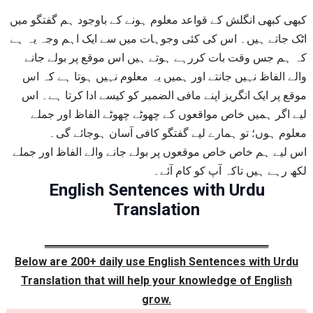
کبھی کبھی انگلش کے قواعد معلوم ہونے کے باوجود ہم گفتگو میں
اٹک جاتے ہیں۔ اس کی کئی وجوہات میں سے ایک اہم وجہ یہ ہے
کہ ہم جس وقت بات کررہے ہوتے ہیں اس موقع پر بولے جانے
والے الفاظ نہیں جانتے اور ہمیں یہ معلوم نہیں ہوتا ہے کہ اس
موقع پر ایک انگریز اپنے مافی الضمیر کو کیسے ادا کرتا ہے۔ اس
لیے اگر ہمیں خاص مواقعوں کے چھوٹے چھوٹے الفاظ اور جملے
معلوم ہوں؛ تو ہمارے لیے گفتگو کافی آسان ہوجائے گی۔
اس لیے ہم خاص خاص موقعوں پر بولے جانے والے الفاظ اور جملے
لکھ رہے ہیں تاکہ آپ کو کام آئے۔
English Sentences with Urdu
Translation
ــــــــــــــــــــــــــــــــــــــــــــــــــــــــــــــــ
Below are 200+ daily use English Sentences with Urdu
Translation that will help your knowledge of English
grow.