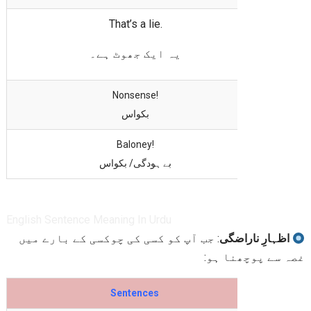
That’s a lie.
یہ ایک جھوٹ ہے۔
Nonsense!
بکواس
Baloney!
بے ہودگی/ بکواس
English Sentence Meaning In Urdu
اظہارِ ناراضگی
: جب آپ کو کسی کی چوکسی کے بارے میں
غصہ سے پوچھنا ہو:
Sentences