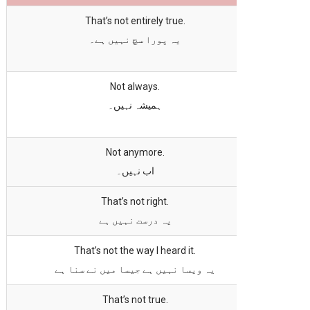
That’s not entirely true.
یہ پورا سچ نہیں ہے۔
Not always.
ہمیشہ نہیں۔
Not anymore.
اب نہیں۔
That’s not right.
یہ درست نہیں ہے
That’s not the way I heard it.
یہ ویسا نہیں ہے جیسا میں نے سنا ہے
That’s not true.