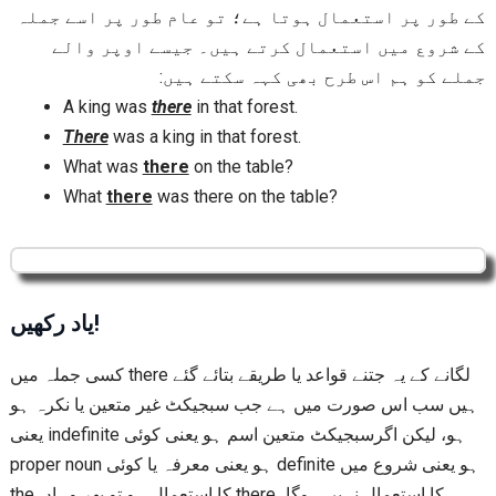
کے طور پر استعمال ہوتا ہے؛ تو عام طور پر اسے جملہ
کے شروع میں استعمال کرتے ہیں۔ جیسے اوپر والے
جملے کو ہم اس طرح بھی کہہ سکتے ہیں:
A king was
there
in that forest.
There
was a king in that forest.
What was
there
on the table?
What
there
was there on the table?
یاد رکھیں!
کسی جملہ میں there لگانے کے یہ جتنے قواعد یا طریقے بتائے گئے
ہیں سب اس صورت میں ہے جب سبجیکٹ غیر متعین یا نکرہ ہو
یعنی indefinite ہو، لیکن اگرسبجیکٹ متعین اسم ہو یعنی کوئی
proper noun ہو یعنی معرفہ یا کوئی definite ہو یعنی شروع میں
the کا استعمال ہو تو پھر وہاں there کا استعمال نہیں ہوگا،