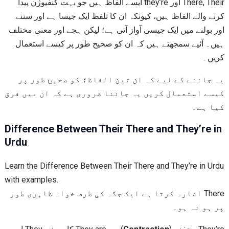
There, Their اور they’re ایسے الفاظ ہیں جو بہت کنفیوژن پیدا
کرنے والے الفاظ ہیں، کیونکہ ان کا تلفظ ایک جیسا ہے اور سننے
اور بولنے میں ایک جیسی آواز آتی ہے؛ لیکن ہجے اور معنی مختلف
ہیں۔ آئیے سمجھتے ہیں کہ ان کو صحیح طور پر کیسے استعمال
کریں۔
یہ جاننے کے لیے کہ ان تین الفاظ؛ کو صحیح طور پر
کیسے استعمال کریں یہ جاننا ضروری ہے کہ ان میں فرق
کیا ہے۔
Difference Between Their There and They’re in
Urdu
Learn the Difference Between Their There and They’re in Urdu
with examples.
There اشارہ کرتا ہے ایک جگہ کی طرف خواہ ظاہری طور
پر ہو نہ ہو۔