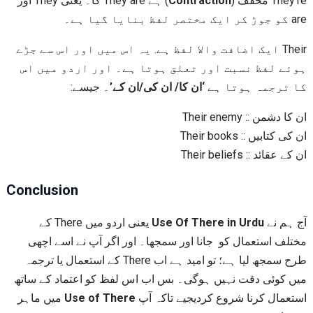
) ہے They are کا۔ یعنی They اور
Contraction
They’re مخفف (
are کو جوڑ کر ایک مختصر لفظ بنایا گیا ہے۔
Their ایک اضافت والا لفظ ہے. یہ اس میں اور اس سے جڑے
ہوئے لفظ نسبت اور تعلق ہوتا ہے۔ اور اردو میں اس
کا ترجمہ ہوتا ہے
‘ان کا/ ان کی/ان کے’
۔ جیسے:
ان کا دشمن :: Their enemy
ان کی کتابیں :: Their books
ان کے عقائد :: Their beliefs
Conclusion
یعنی اردو میں There کے
Use Of There in Urdu
آج ہم نے
مختلف استعمال کو جانا اور سمجھا۔ اور اگر آپ نے اسے اچھی
طرح سمجھ لیا ہے؛ تو امید ہے اب There کے استعمال یا ترجمہ
میں کوئی دقت نہیں ہوگی۔ بس اب اس لفظ کو اعتماد کے ساتھ
میں ماہر
Use of There
استعمال کرنا شروع کردیجیے تاکہ آپ