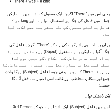
There + was + a king
یعنی اس میں “There” اگرچہ ایک مفعول کے بدلہ میں ہے، لیکن
جملہ میں فاعل کی جگہ پر استعمال ہوا ہے۔ اور king جو کہ
فاعل ہے لیکن مفعول کی جگہ یعنی بعد میں لکھا گیا
ہے۔
یہاں یہ بات بھی یاد رکھنے کی ہے کہ “There” اگرچہ فاعل کی
جگہ آگیا ہے لیکن یہ ہے مفعول (Object) ہی، فاعل نہیں بنا
ہے اس لیے اس پر فاعل کے احکام لاگو نہیں ہوں گے؛
بلکہ کسی فعل یا معاون فعل میں اعتبار اصلی فاعل کا
ہی ہوگا There کا نہیں۔ یعنی جیسا فاعل (Subject) ہوگا واحد،
جمع اور متکلم، مخاطب اور غائب اسی اعتبار سے فعل آئے گا۔
جیسے:
ایک بادشاہ تھا۔
اس میں فاعل (Subject) ایک بادشاہ ہے جو کہ 3rd Person