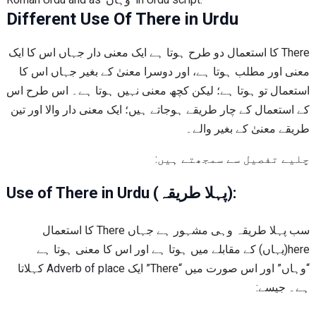
Different Use Of There in Urdu
There کا استعمال دو طرح ہوتا ہے ایک معنی دار جہاں اس کا ایک
معنی اور مطلب ہوتا ہے، اور دوسرا معنیٰ کے بغیر جہاں اس کا
استعمال تو ہوتا ہے؛ لیکن کچھ معنی نہیں ہوتا ہے۔ اس طرح اس
کے استعمال کے چار طریقے ہوجاتے ہیں؛ ایک معنی دار والا اور تین
طریقے معنیٰ کے بغیر والے۔
چلیے تفصیل سے سمجھتے ہیں:
Use of There in Urdu (پہلا طریقہ):
سب پہلا طریقہ وہی مشہور ہے جہاں There کا استعمال
here(یہاں) کے مقابلے میں ہوتا ہے اور اس کا معنی ہوتا ہے
کہلاتا
Adverb of place
“وہاں” اور اس صورت میں “There” ایک
ہے۔ جیسے: