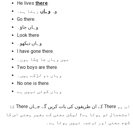
He lives
there
.
وہ
وہاں
رہتا ہے۔
Go there.
وہاں جاؤ۔
Look there
وہاں دیکھو۔
I have gone there.
میں وہاں جا چکا ہوں۔
Two boys are there.
وہاں دو لڑکے ہیں۔
No one is there.
وہاں کوئی نہیں ہے
اب ہم There کے ان طریقوں کی بات کریں گے جہاں There کا
استعمال تو ہوتا ہے؛ لیکن معنی کے بغیر یعنی اس کا
کچھ معنی اور ترجمہ نہیں ہوتا ہے۔