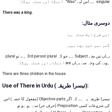
singular ہے اس لیے “Was” آئےگا اور جملہ ہوگا:
There was a king.
دوسری مثال:
اسی طرح ایک جملہ ہے:
گھر میں تین بچے ہیں۔
یہاں تین بچے Subject ہے جو کہ 3rd person plural ہے، تو plural
ہونے کی وجہ سے یہاں are آئےگا، اور جملہ ہوگا:
There are three children in the house.
Use of There in Urdu (تیسرا طریقہ):
تیسرا طریقہ یہ ہے کہ اگر Objective parts (مفعول کا حصہ) اس
) سے ہو ہو تو
حرفِ جر
(
Preposition
کی شروعات کسی