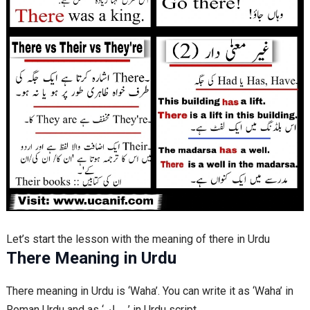
Let’s start the lesson with the meaning of there in Urdu
There Meaning in Urdu
There meaning in Urdu is ‘Waha’. You can write it as ‘Waha’ in
Roman Urdu and as ‘وہاں’ in Urdu script.