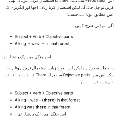
اس Preposition سے پہلے there کا استعمال کرتے ہیں، نہ بھی
کریں تو چل جائےگا، لیکن استعمال کرنا زیادہ اچھا اور انگریزی کے
عین مطابق ہوتا ہے. جیسے:
اگر ہم اس طرح کہیں:
Subject + Verb + Objective parts
A king + was + in that forest.
اس جنگل میں ایک بادشاہ تھا
یہ جملہ صحیح ہے لیکن اس طرح زیادہ استعمال نہیں ہوتا ہے؛
بلکہ اس میں Objective parts سے پہلے There کا اصافہ کرکے
اس طرح کہتے ہیں:
Subject + Verb + Objective parts
A king + was + (
there
) in that forest.
A king was
there
in that forest.
اس جنگل میں ایک بادشاہ تھا۔