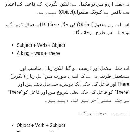
یہ جملہ اردو میں تو مکمل ہے؛ لیکن انگریزی کے قاعدہ کے اعتبار
سے ناقص ہے کیونکہ مفعول(Object) نہیں ہے۔
اس لیے ہم مفعول(Object) کی جگہ There کا استعمال کریں گے،
تو جملہ اس طرح ہوجائے گا:
Subject + Verb + Object
A king + was + there
اب جملہ مکمل اور درست ہو گیا، لیکن زیادہ مناسب اور
مستعمل طریقہ یہ ہے کہ ایسی صورت میں اہل زبان (انگریز)
There اور فاعل کی جگہ ایک دوسرے سے بدل دیتے ہیں اور
“There” کو فاعل کی جگہ یعنی شروع میں اور فاعل کو “There”
کی جگہ یعنی آخر میں لکھ دیتے ہیں۔
اب جملہ اس طرح ہوگا:
Object + Verb + Subject