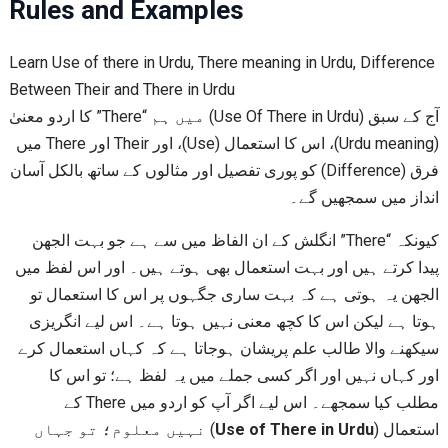
Rules and Examples
Learn Use of there in Urdu, There meaning in Urdu, Difference
Between Their and There in Urdu
آج کے سبق (Use Of There in Urdu) میں ہم “There” کا اردو معنیٰ
(Urdu meaning)، اس کا استعمال (Use)، اور Their اور There میں
فرق (Difference) کو پوری تفصیل اور مثالوں کے ساتھ بالکل آسان
انداز میں سمجھیں گے۔
کیونکہ “There” انگلش کے ان الفاظ میں سے ہے جو بہت الجھن
پیدا کرتے ہیں اور بہت استعمال بھی ہوتے ہیں۔ اور اس لفظ میں
الجھن یہ ہوتی ہے کہ بہت ساری جگہوں پر اس کا استعمال تو
ہوتا ہے لیکن اس کا کچھ معنی نہیں ہوتا ہے۔ اس لیے انگریزی
سیکھنے والا طالب علم پریشان ہوجاتا ہے کہ کہاں استعمال کرے
اور کہاں نہیں اور اگر کسی جملے میں یہ لفظ ہے؛ تو اس کا
مطلب کیا سمجھے۔ اس لیے اگر آپ کو اردو میں There کے
) نہیں معلوم؛ تو جہاں
Use of There in Urdu
استعمال (