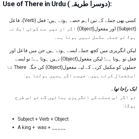
Use of There in Urdu (دوسرا طریقہ):
کسی بھی جملے کے تین اہم حصے ہوتے ہیں؛ فعل (Verb)، فاعل
(Subject) اور مفعول(Object) اگر ان میں سے کوئی ایک نہ
ہو؛ تو جملہ مکمل نہیں ہوتا ہے۔
لیکن انگریزی میں کچھ جملے ایسے ہوتے ہیں جن میں فاعل اور
فعل تو ہوتا ہے؛ لیکن مفعول(Object) نہیں ہوتا ہے؛ تو ایسے
جملوں کو مکمل کرنے کے لیے مفعول(Object) کی جگہ There کا
استعمال کرتے ہیں۔ جیسے اگر ہمیں بولنا ہو:
ایک راجا تھا۔
تو اگر اس جملے کی انگریزی بنائیں گے تو اس طرح
ہوگا:
Subject + Verb + Object
A king + was + _____