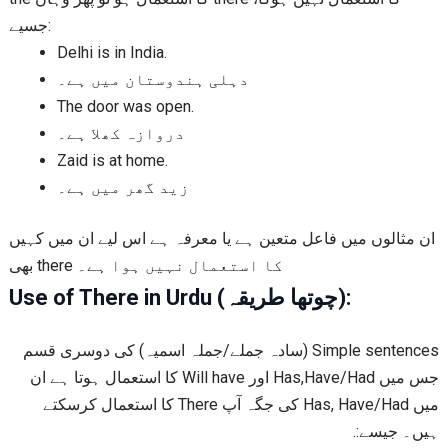
جسیے:
Delhi is in India.
دہلی ہندوستان میں ہے۔
The door was open.
دروازہ کھلا ہے۔
Zaid is at home.
زید گھر میں ہے۔
ان مثالوں میں فاعل متعین ہے یا معرفہ ہے اس لیے ان میں کہیں
بھی there کا استعمال نہیں ہوا ہے۔
Use of There in Urdu (چوتھا طریقہ):
Simple sentences (سادہ جملے/جملہ اسمیہ) کی دوسری قسم
جس میں Has,Have/Had اور Will have کا استعمال ہوتا ہے ان
میں Has, Have/Had کی جگہ آپ There کا استعمال کرسکتے
.
ہیں۔ جیسے: