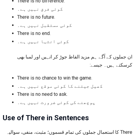
There is no difference.
کوئی فرق نہیں ہے۔
There is no future.
کوئی مستقبل نہیں ہے۔
There is no end.
کوئی انتہا نہیں ہے۔
ان جملوں کے آگے ہم مزید الفاظ جوڑ کر انہیں اور لمبا بھی
کرسکتے ہیں۔ جیسے:
There is no chance to win the game.
کھیل جیتنے کا کوئی موقع نہیں ہے۔
There is no need to ask.
پوچھنے کی کوئی ضرورت نہیں ہے۔
Use of There in Sentences
There کا استعمال جملوں کی تمام قسموں؛ مثبت، منفی، سوالیہ