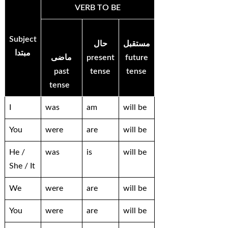
VERB TO BE
Subject
مستقبل
حال
مبتدا
ماضی
present
future
past
tense
tense
tense
I
was
am
will be
You
were
are
will be
He /
was
is
will be
She / It
We
were
are
will be
You
were
are
will be