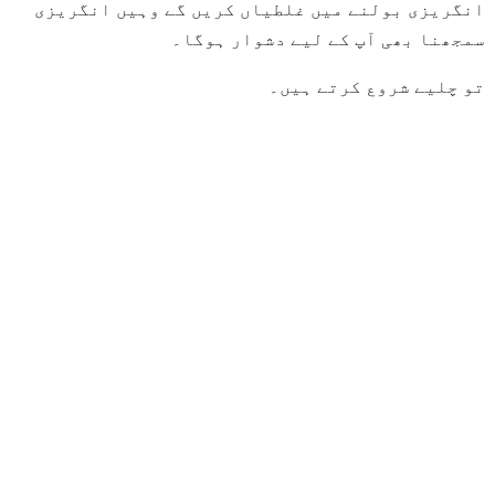
انگریزی بولنے میں غلطیاں کریں گے وہیں انگریزی
سمجھنا بھی آپ کے لیے دشوار ہوگا۔
تو چلیے شروع کرتے ہیں۔