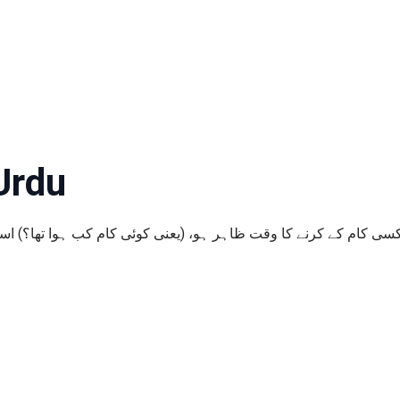
Urdu
جس سے کسی کام کے کرنے کا وقت ظاہر ہو، (یعنی کوئی کام کب ہوا تھا؟)  Adverb of Time (ی) کہتے ہیں۔ جیسے