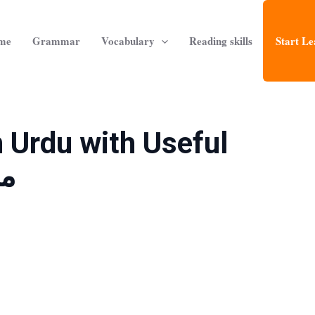
me
Grammar
Vocabulary
Reading skills
Start Le
n Urdu with Useful
متع