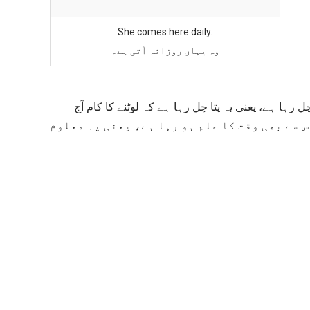
She comes here daily.
وہ یہاں روزانہ آتی ہے۔
پہلی مثال میں Today ایک Adverb of time پتا چل رہا ہے کہ لوٹنے کا کام آج
ہوگا، اسی طرح دوسری مثال میں daily ایک adverb of time کا علم ہو رہا ہے، یعنی یہ معلوم