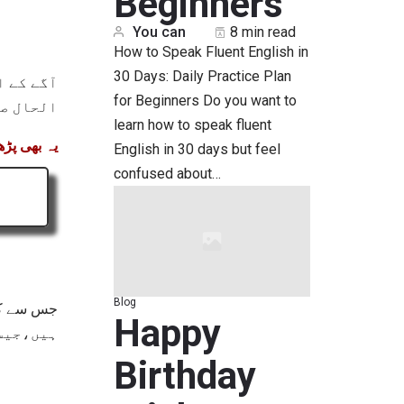
Beginners
You can
8 min read
How to Speak Fluent English in
30 Days: Daily Practice Plan
آگے کے ا
for Beginners Do you want to
الحال صر
learn how to speak fluent
یہ بھی پڑ!
English in 30 days but feel
confused about…
Blog
Happy
ہیں،جی:
Birthday