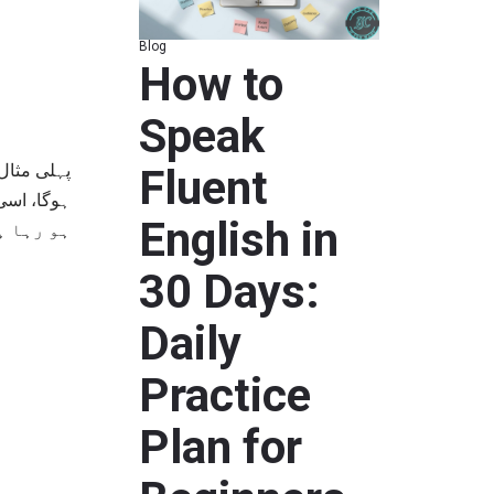
Blog
How to
Speak
Fluent
English in
ہو رہا -
30 Days:
Daily
Practice
Plan for