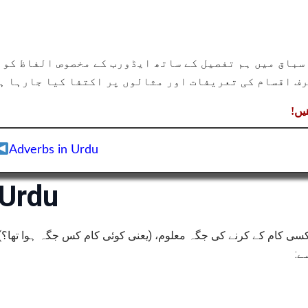
سباق میں ہم تفصیل کے ساتھ ایڈورب کے مخصوص الفاظ کو 
ف اقسام کی تعریفات اور مثالوں پر اکتفا کیا جارہا ہ
ھیں
Adverbs in Urdu
 Urdu
سے