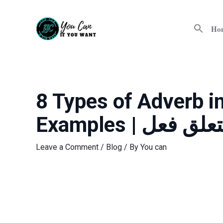
Skip
Post
to
navigation
Ho
content
8 Types of Adverb i
Examples | لق فعل
Leave a Comment
/
Blog
/ By
You can