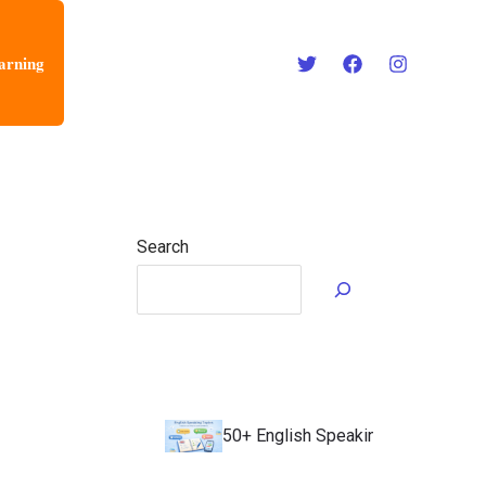
arning
Search
50+ English Speaking Topics to Impro